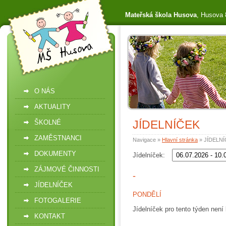
Mateřská škola Husova
, Husova 
O NÁS
AKTUALITY
JÍDELNÍČEK
ŠKOLNÉ
ZAMĚSTNANCI
Navigace »
Hlavní stránka
» JÍDELN
DOKUMENTY
Jídelníček:
ZÁJMOVÉ ČINNOSTI
-
JÍDELNÍČEK
PONDĚLÍ
FOTOGALERIE
Jídelníček pro tento týden není 
KONTAKT